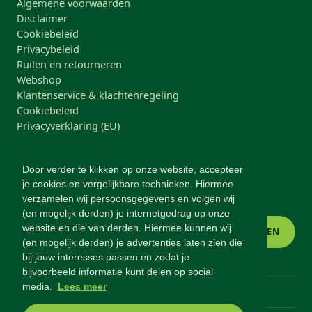
Algemene voorwaarden
Disclaimer
Cookiebeleid
Privacybeleid
Ruilen en retourneren
Webshop
Klantenservice & klachtenregeling
Cookiebeleid
Privacyverklaring (EU)
NIEUWSBRIEF
Door verder te klikken op onze website, accepteer
Blijf op de hoogte van nieuwe producten, acties en
je cookies en vergelijkbare technieken. Hiermee
gezonde-voeding-tips.
verzamelen wij persoonsgegevens en volgen wij
(en mogelijk derden) je internetgedrag op onze
website en die van derden. Hiermee kunnen wij
INSCHRIJVEN
(en mogelijk derden) je advertenties laten zien die
bij jouw interesses passen en zodat je
bijvoorbeeld informatie kunt delen op social
media.
Lees meer