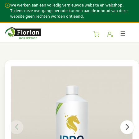
We werken aan een volledig vernieuwde website en webshop.
Tijdens deze overgangsperiode kunnen aan de inhoud van deze
website geen rechten worden ontleend.
ubmenu (Webshop)
Toggl
bmenu (Over Florian)
bmenu (Kennis & Advies)